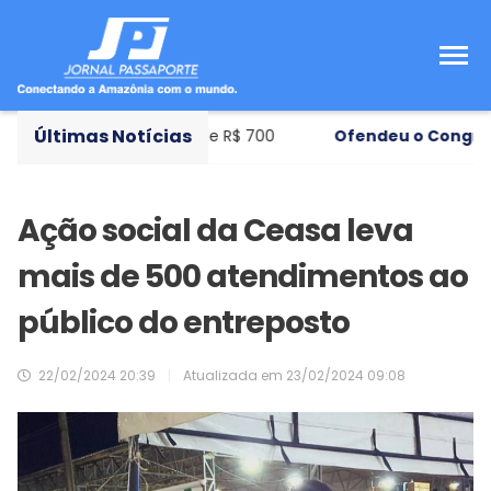
Últimas Notícias
e ensino com bolsa de R$ 700
Ofendeu o Congresso
- M
Ação social da Ceasa leva
mais de 500 atendimentos ao
público do entreposto
22/02/2024 20:39
|
Atualizada em
23/02/2024 09:08