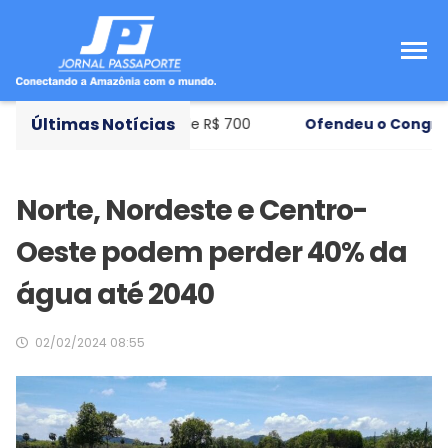
Últimas Notícias
e ensino com bolsa de R$ 700
Ofendeu o Congresso
- 
Norte, Nordeste e Centro-
Oeste podem perder 40% da
água até 2040
02/02/2024 08:55