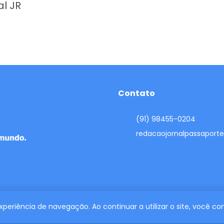
al JR
Contato
(91) 98455-0204
redacaojornalpassapor
 experiência de navegação. Ao continuar a utilizar o site, você 