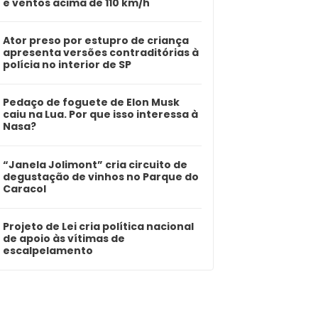
e ventos acima de 110 km/h
Ator preso por estupro de criança
apresenta versões contraditórias à
polícia no interior de SP
Pedaço de foguete de Elon Musk
caiu na Lua. Por que isso interessa à
Nasa?
“Janela Jolimont” cria circuito de
degustação de vinhos no Parque do
Caracol
Projeto de Lei cria política nacional
de apoio às vítimas de
escalpelamento