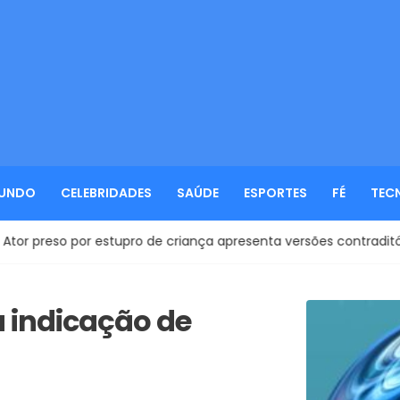
UNDO
CELEBRIDADES
SAÚDE
ESPORTES
FÉ
TEC
estupro de criança apresenta versões contraditórias à polícia no
a indicação de