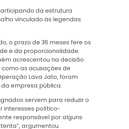
articipando da estrutura
balho vinculado às legendas
o, o prazo de 36 meses fere os
dade e da proporcionalidade.
ambém acrescentou na decisão
s, como as acusações de
 Operação Lava Jato, foram
 da empresa pública.
ugnados servem para reduzir o
 interesses político-
mente responsável por alguns
stenta”, argumentou.