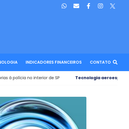
NOLOGIA
INDICADORES FINANCEIROS
CONTATO
 interior de SP
Tecnologia aeroespacial
- Pedaço de fo