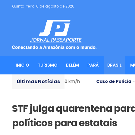
Quinta-feira, 6 de agosto de 2026
INÍCIO
TURISMO
BELÉM
PARÁ
BRASIL
M
Últimas Notícias
ntos acima de 110 km/h
Caso de Polícia
- Ator preso por 
STF julga quarentena par
políticos para estatais