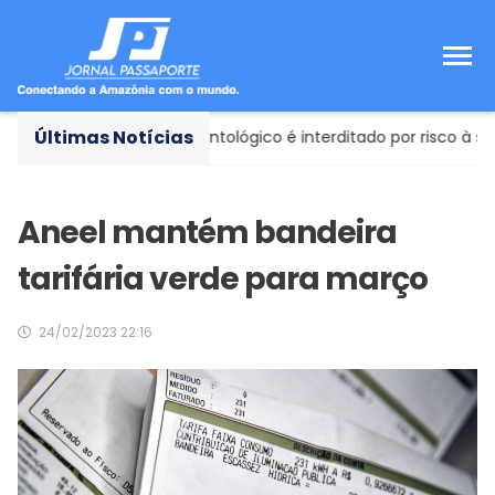
Últimas Notícias
ria
- Consultório odontológico é interditado por risco à saúde
Aneel mantém bandeira
tarifária verde para março
24/02/2023 22:16