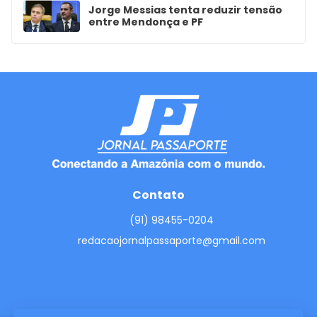
Jorge Messias tenta reduzir tensão
entre Mendonça e PF
Contato
(91) 98455-0204
redacaojornalpassaporte@gmail.com